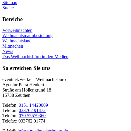
Sitemap
Suche
Bereiche
Vorweihnachten
Weihnachtsmannbestellung
Weihnachtsland
Mitmachen
News
Das Weihnachtsbüro in den Medien
So erreichen Sie uns
eventnetzwerke – Weihnachtsbüro
Agentur Petra Henkert
Straße am Höllengrund 18
15738 Zeuthen
Telefon:
0151 14420009
Telefon:
033762 91472
Telefon:
030 55579360
Telefax: 033762 91774
E-Mail:
info(at)weihnachtsbuero.de